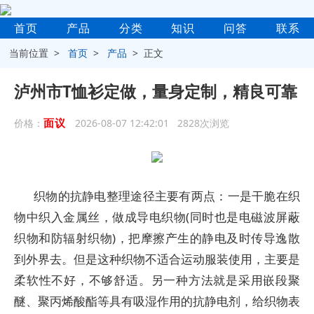
首页
产品
分类
知识
问答
联系
当前位置 >
首页
>
产品
> 正文
泸州市T恤衫定做，量身定制，精良可靠
面议
价格：
2026-08-07 12:42:01 2828次浏览
织物的抗静电整理途径主要有两点：一是干脆在织
物中织入金属丝，做成导电织物(同时也是电磁波屏蔽
织物和防辐射织物)，把摩擦产生的静电及时传导逸散
到外界去。但是这种织物不适合运动服装使用，主要是
柔软性不好，不够舒适。另一种方法就是采用嵌段聚
醚、聚丙烯酸酯等具有吸湿作用的抗静电剂，给织物表