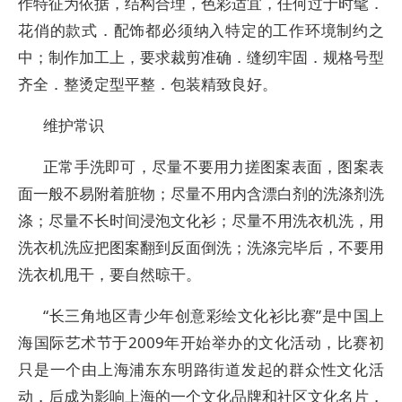
作特征为依据，结构合理，色彩适宜，任何过于时髦．
花俏的款式．配饰都必须纳入特定的工作环境制约之
中；制作加工上，要求裁剪准确．缝纫牢固．规格号型
齐全．整烫定型平整．包装精致良好。
维护常识
正常手洗即可，尽量不要用力搓图案表面，图案表
面一般不易附着脏物；尽量不用内含漂白剂的洗涤剂洗
涤；尽量不长时间浸泡文化衫；尽量不用洗衣机洗，用
洗衣机洗应把图案翻到反面倒洗；洗涤完毕后，不要用
洗衣机甩干，要自然晾干。
“长三角地区青少年创意彩绘文化衫比赛”是中国上
海国际艺术节于2009年开始举办的文化活动，比赛初
只是一个由上海浦东东明路街道发起的群众性文化活
动，后成为影响上海的一个文化品牌和社区文化名片，