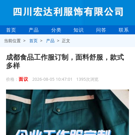
首页
产品
分类
知识
问答
联系
当前位置 >
首页
>
产品
> 正文
成都食品工作服订制，面料舒服，款式
多样
面议
价格：
2026-08-05 10:47:01 1395次浏览